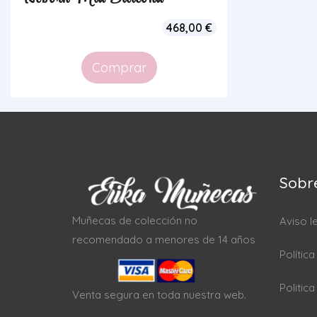
468,00
€
Comprar
Sobr
Muñecas de colección no
Aviso l
recomendado a menores de 14 años
Polític
Politic
Venta segura en toda nuestra web.