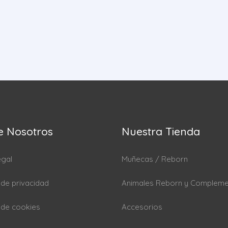
e Nosotros
Nuestra Tienda
egal
Muñecas / Reborn
a de privacidad
Animales Reborn y Complem
a de cookies
Accesorios