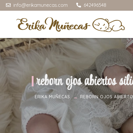
info@erikamunecas.com
642496548
reborn ojos abiertos sil
ERIKA MUÑECAS
REBORN OJOS ABIERTO