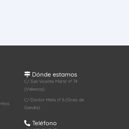
Dónde estamos
C/ San Vicente Mártir nº 74
(Valencia).
C/ Doctor Melis nº 6 (Grao de
entos
Gandía).
Teléfono