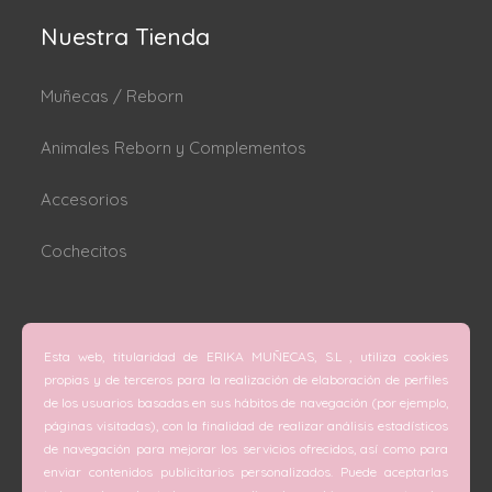
Nuestra Tienda
Muñecas / Reborn
Animales Reborn y Complementos
Accesorios
Cochecitos
Dónde estamos
Esta web, titularidad de ERIKA MUÑECAS, S.L , utiliza cookies
C/ San Vicente Mártir nº 74 (Valencia).
propias y de terceros para la realización de elaboración de perfiles
de los usuarios basadas en sus hábitos de navegación (por ejemplo,
C/ Doctor Melis nº 6 (Grao de Gandía).
páginas visitadas), con la finalidad de realizar análisis estadísticos
de navegación para mejorar los servicios ofrecidos, así como para
Teléfono
enviar contenidos publicitarios personalizados. Puede aceptarlas