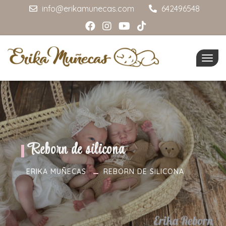
info@erikamunecas.com
642496548
Togg
navig
Reborn de silicona
ERIKA MUÑECAS
REBORN DE SILICONA