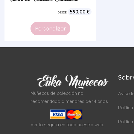
590,00
€
DESDE
Personalizar
Sobr
Muñecas de colección no
Aviso l
recomendado a menores de 14 años
Polític
Politic
Venta segura en toda nuestra web.