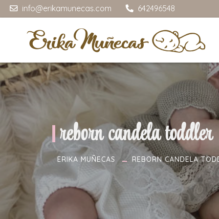
info@erikamunecas.com
642496548
reborn candela toddler
ERIKA MUÑECAS
REBORN CANDELA TOD