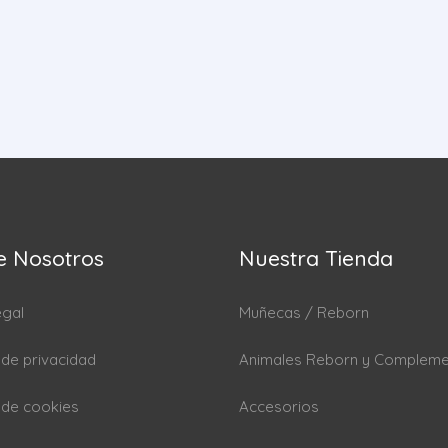
e Nosotros
Nuestra Tienda
egal
Muñecas / Reborn
a de privacidad
Animales Reborn y Complem
a de cookies
Accesorios