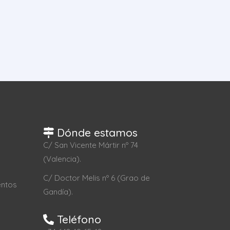
Dónde estamos
C/ San Vicente Mártir nº 74
(Valencia).
C/ Doctor Melis nº 6 (Grao de
entos
Gandía).
Teléfono