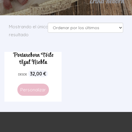
Mostrando el único
resultado
Portareborn Toile
Azul Niebla
32,00
€
DESDE
Personalizar