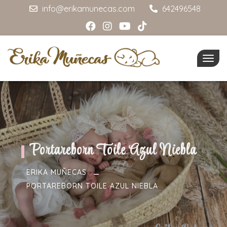
info@erikamunecas.com
642496548
Togg
navig
Portareborn Toile Azul Niebla
ERIKA MUÑECAS
PORTAREBORN TOILE AZUL NIEBLA