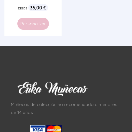
36,00
€
DESDE
Personalizar
Muñecas de colección no recomendado a menores
de 14 años