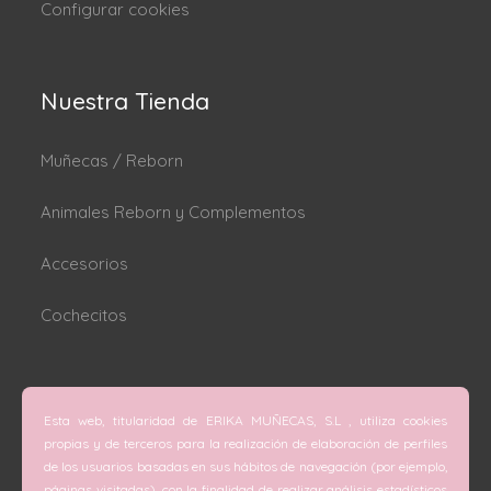
Configurar cookies
Nuestra Tienda
Muñecas / Reborn
Animales Reborn y Complementos
Accesorios
Cochecitos
Dónde estamos
Esta web, titularidad de ERIKA MUÑECAS, S.L , utiliza cookies
C/ San Vicente Mártir nº 74 (Valencia).
propias y de terceros para la realización de elaboración de perfiles
de los usuarios basadas en sus hábitos de navegación (por ejemplo,
C/ Doctor Melis nº 6 (Grao de Gandía).
páginas visitadas), con la finalidad de realizar análisis estadísticos