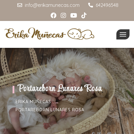
info@erikamunecas.com
642496548
Togg
navig
Portareborn Lunares Rosa
ERIKA MUÑECAS
PORTAREBORN LUNARES ROSA