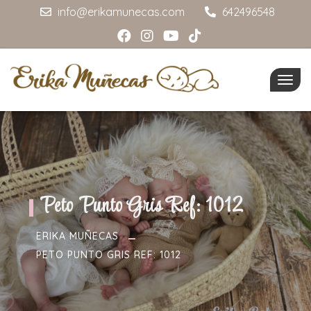
info@erikamunecas.com
642496548
Togg
navig
Peto Punto Gris Ref: 1012
ERIKA MUÑECAS
PETO PUNTO GRIS REF: 1012