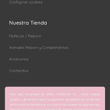
Configurar cookies
Nuestra Tienda
Muñecas / Reborn
Animales Reborn y Complementos
Accesorios
Cochecitos
Dónde estamos
Esta web, titularidad de ERIKA MUÑECAS, S.L , utiliza cookies
C/ San Vicente Mártir nº 74 (Valencia).
propias y de terceros para la realización de elaboración de perfiles
de los usuarios basadas en sus hábitos de navegación (por ejemplo,
C/ Doctor Melis nº 6 (Grao de Gandía).
páginas visitadas), con la finalidad de realizar análisis estadísticos