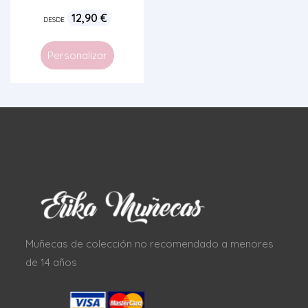
12,90
€
DESDE
Personalizar
Muñecas de colección no recomendado a menores
de 14 años