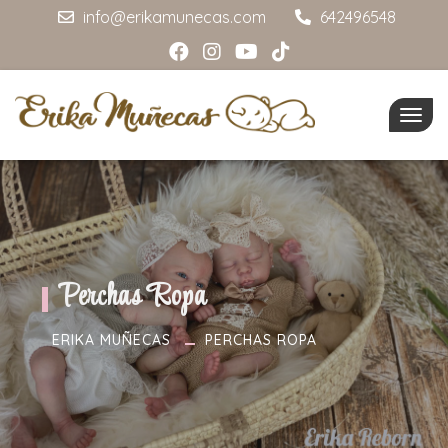
info@erikamunecas.com
642496548
Togg
navig
Perchas Ropa
ERIKA MUÑECAS
PERCHAS ROPA