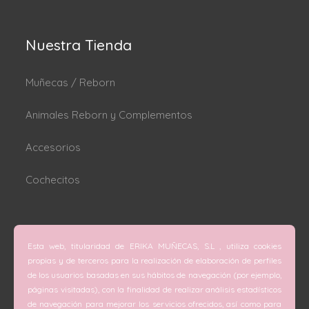
Nuestra Tienda
Muñecas / Reborn
Animales Reborn y Complementos
Accesorios
Cochecitos
Dónde estamos
Esta web, titularidad de ERIKA MUÑECAS, S.L , utiliza cookies
C/ San Vicente Mártir nº 74 (Valencia).
propias y de terceros para la realización de elaboración de perfiles
de los usuarios basadas en sus hábitos de navegación (por ejemplo,
C/ Doctor Melis nº 6 (Grao de Gandía).
páginas visitadas), con la finalidad de realizar análisis estadísticos
de navegación para mejorar los servicios ofrecidos, así como para