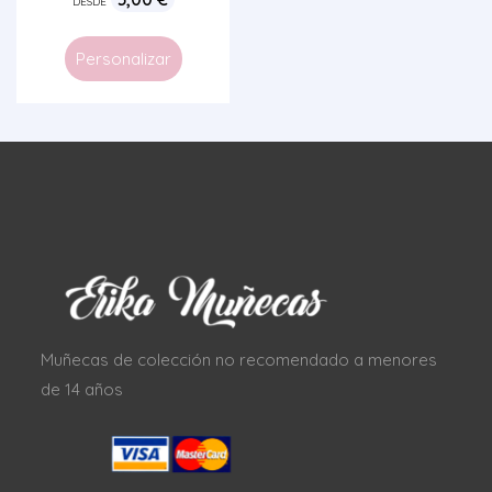
DESDE
Personalizar
Muñecas de colección no recomendado a menores
de 14 años