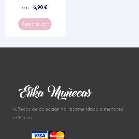
6,90
€
DESDE
Personalizar
Muñecas de colección no recomendado a menores
de 14 años