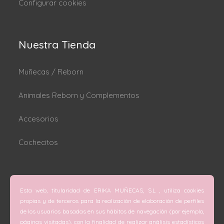
Configurar cookies
Nuestra Tienda
Muñecas / Reborn
Animales Reborn y Complementos
Accesorios
Cochecitos
Dónde estamos
Esta web, titularidad de ERIKA MUÑECAS, S.L , utiliza cookies
C/ San Vicente Mártir nº 74 (Valencia).
propias y de terceros para la realización de elaboración de perfiles
de los usuarios basadas en sus hábitos de navegación (por ejemplo,
C/ Doctor Melis nº 6 (Grao de Gandía).
páginas visitadas), con la finalidad de realizar análisis estadísticos