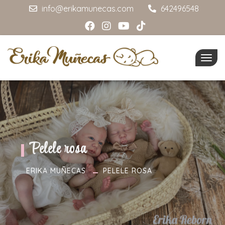
info@erikamunecas.com
642496548
Togg
navig
Pelele rosa
ERIKA MUÑECAS
PELELE ROSA