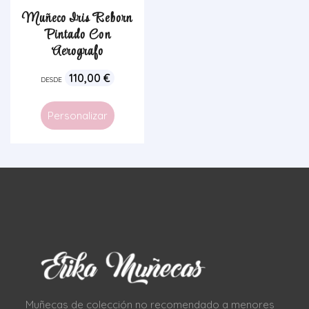
Muñeco Iris Reborn
Pintado Con
Aerografo
110,00
€
DESDE
Personalizar
Muñecas de colección no recomendado a menores