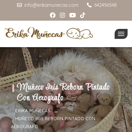
info@erikamunecas.com
642496548
Togg
navig
Muñeco Iris Reborn Pintado
Con Aerografo
ERIKA MUÑECAS
MUÑECO IRIS REBORN PINTADO CON
AEROGRAFO