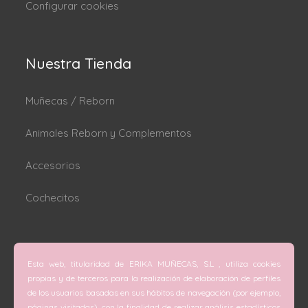
Configurar cookies
Nuestra Tienda
Muñecas / Reborn
Animales Reborn y Complementos
Accesorios
Cochecitos
Dónde estamos
Esta web, titularidad de ERIKA MUÑECAS, S.L , utiliza cookies
C/ San Vicente Mártir nº 74 (Valencia).
propias y de terceros para la realización de elaboración de perfiles
de los usuarios basadas en sus hábitos de navegación (por ejemplo,
C/ Doctor Melis nº 6 (Grao de Gandía).
páginas visitadas), con la finalidad de realizar análisis estadísticos