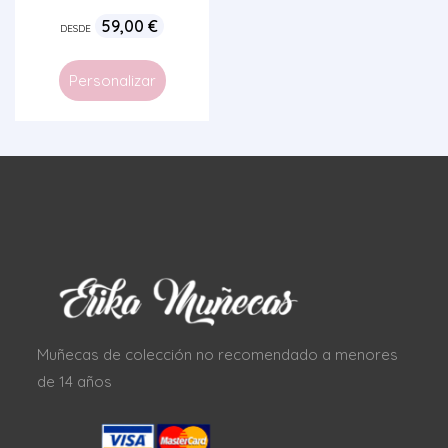
59,00
€
DESDE
Personalizar
Muñecas de colección no recomendado a menores
de 14 años