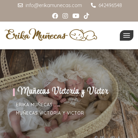
info@erikamunecas.com
642496548
Togg
navig
Muñecas Victoria y Victor
ERIKA MUÑECAS
MUÑECAS VICTORIA Y VICTOR