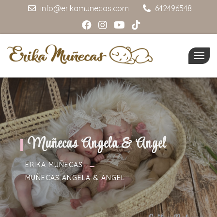
info@erikamunecas.com
642496548
Togg
navig
Muñecas Angela & Angel
ERIKA MUÑECAS
MUÑECAS ANGELA & ANGEL