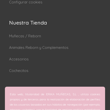
Configurar cookies
Nuestra Tienda
Muñecas / Reborn
Animales Reborn y Complementos
Accesorios
Cochecitos
Dónde estamos
Esta web, titularidad de ERIKA MUÑECAS, S.L , utiliza cookies
C/ San Vicente Mártir nº 74 (Valencia).
propias y de terceros para la realización de elaboración de perfiles
de los usuarios basadas en sus hábitos de navegación (por ejemplo,
C/ Doctor Melis nº 6 (Grao de Gandía).
páginas visitadas), con la finalidad de realizar análisis estadísticos