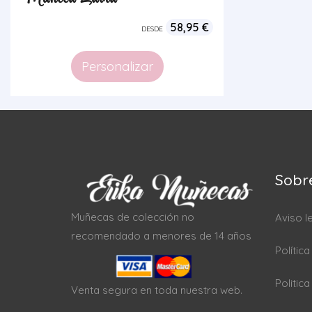
58,95
€
DESDE
Personalizar
Sobr
Muñecas de colección no
Aviso l
recomendado a menores de 14 años
Polític
Politic
Venta segura en toda nuestra web.