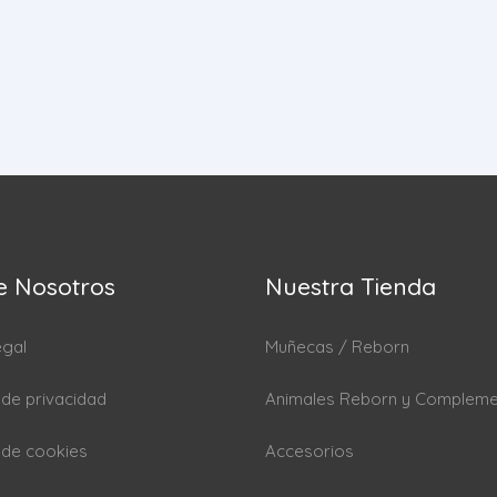
e Nosotros
Nuestra Tienda
egal
Muñecas / Reborn
a de privacidad
Animales Reborn y Complem
a de cookies
Accesorios