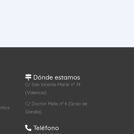
Dónde estamos
C/ San Vicente Mártir nº 74
(Valencia).
C/ Doctor Melis nº 6 (Grao de
entos
Gandía).
Teléfono