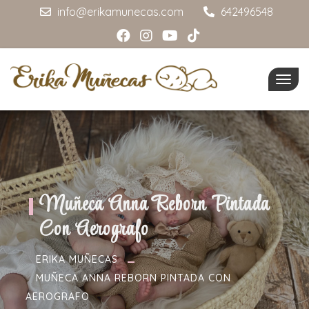
info@erikamunecas.com
642496548
Togg
navig
Muñeca Anna Reborn Pintada
Con Aerografo
ERIKA MUÑECAS
MUÑECA ANNA REBORN PINTADA CON
AEROGRAFO