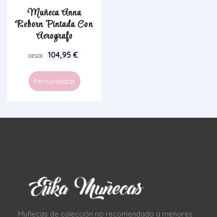
Muñeca Anna
Reborn Pintada Con
Aerografo
104,95
€
DESDE
Personalizar
Muñecas de colección no recomendado a menores