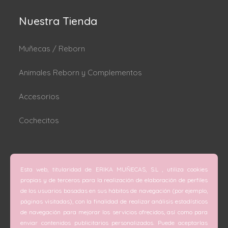
Nuestra Tienda
Muñecas / Reborn
Animales Reborn y Complementos
Accesorios
Cochecitos
Dónde estamos
Esta web, titularidad de ERIKA MUÑECAS, S.L , utiliza cookies
C/ San Vicente Mártir nº 74 (Valencia).
propias y de terceros para la realización de elaboración de perfiles
de los usuarios basadas en sus hábitos de navegación (por ejemplo,
C/ Doctor Melis nº 6 (Grao de Gandía).
páginas visitadas), con la finalidad de realizar análisis estadísticos
de navegación para mejorar los servicios ofrecidos, así como para
Teléfono
enviar contenidos publicitarios personalizados. Puede aceptarlas