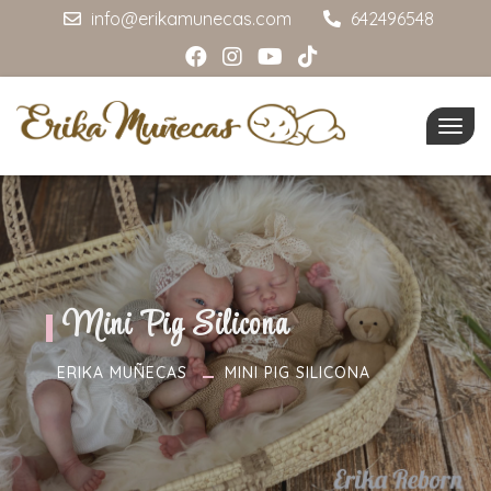
info@erikamunecas.com
642496548
Togg
navig
Mini Pig Silicona
ERIKA MUÑECAS
MINI PIG SILICONA