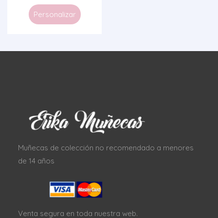
Personalizar
Muñecas de colección no recomendado a menores
de 14 años
Venta segura en toda nuestra web.