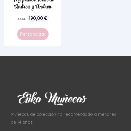
Mi primer Reborn
Andrea y Andreu
190,00
€
DESDE
Personalizar
Muñecas de colección no recomendado a menores
de 14 años