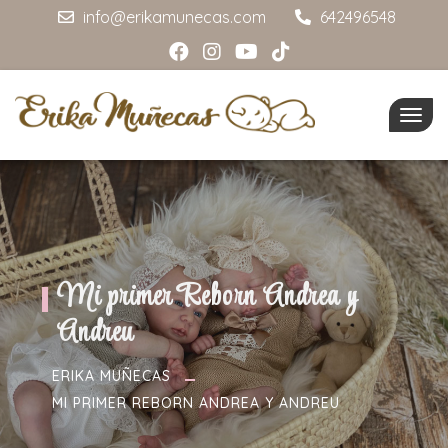
info@erikamunecas.com
642496548
Togg
navig
Mi primer Reborn Andrea y
Andreu
ERIKA MUÑECAS
MI PRIMER REBORN ANDREA Y ANDREU