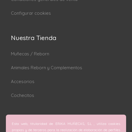
Configurar cookies
Nuestra Tienda
Muñecas / Reborn
Animales Reborn y Complementos
Accesorios
Cochecitos
Dónde estamos
Esta web, titularidad de ERIKA MUÑECAS, S.L , utiliza cookies
C/ San Vicente Mártir nº 74 (Valencia).
propias y de terceros para la realización de elaboración de perfiles