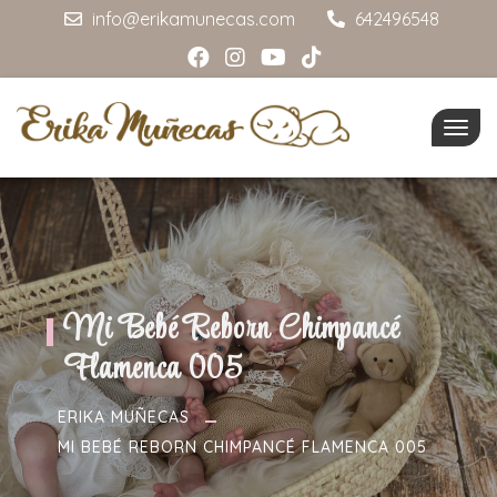
info@erikamunecas.com
642496548
Togg
navig
Mi Bebé Reborn Chimpancé
Flamenca 005
ERIKA MUÑECAS
MI BEBÉ REBORN CHIMPANCÉ FLAMENCA 005