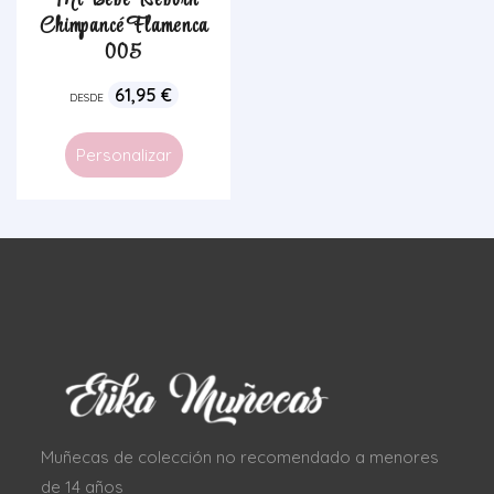
Mi Bebé Reborn
Chimpancé Flamenca
005
61,95
€
DESDE
Personalizar
Muñecas de colección no recomendado a menores
de 14 años