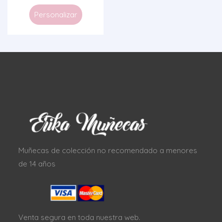
Personalizar
Muñecas de colección no recomendado a menores
de 14 años
Venta segura en toda nuestra web.