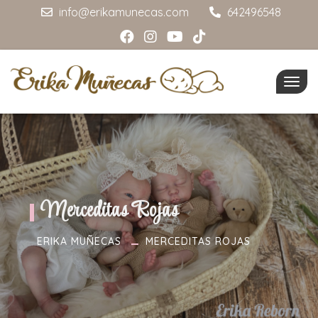
info@erikamunecas.com
642496548
Togg
navig
Merceditas Rojas
ERIKA MUÑECAS
MERCEDITAS ROJAS