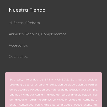
Nuestra Tienda
Muñecas / Reborn
Animales Reborn y Complementos
Accesorios
Cochecitos
Dónde estamos
Esta web, titularidad de ERIKA MUÑECAS, S.L , utiliza cookies
C/ San Vicente Mártir nº 74 (Valencia).
propias y de terceros para la realización de elaboración de perfiles
de los usuarios basadas en sus hábitos de navegación (por ejemplo,
C/ Doctor Melis nº 6 (Grao de Gandía).
páginas visitadas), con la finalidad de realizar análisis estadísticos
de navegación para mejorar los servicios ofrecidos, así como para
Teléfono
enviar contenidos publicitarios personalizados. Puede aceptarlas