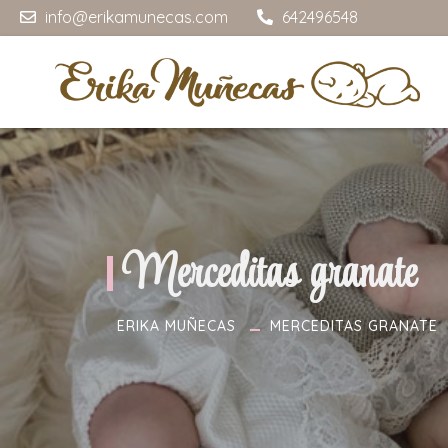
info@erikamunecas.com
642496548
Merceditas granate
ERIKA MUÑECAS
MERCEDITAS GRANATE