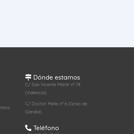
Dónde estamos
C/ San Vicente Mártir nº 74
(Valencia).
C/ Doctor Melis nº 6 (Grao de
entos
Gandía).
Teléfono