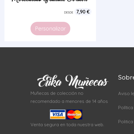
7,90
€
DESDE
Personalizar
Sobr
Muñecas de colección no
Aviso l
recomendado a menores de 14 años
Polític
Politic
Venta segura en toda nuestra web.