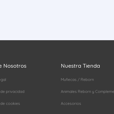
e Nosotros
Nuestra Tienda
egal
Muñecas / Reborn
a de privacidad
Animales Reborn y Complem
a de cookies
Accesorios