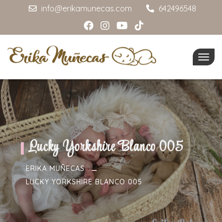
info@erikamunecas.com
642496548
Togg
navig
Lucky Yorkshire Blanco 005
ERIKA MUÑECAS
LUCKY YORKSHIRE BLANCO 005