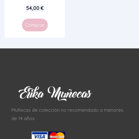
54,00
€
Comprar
Muñecas de colección no recomendado a menores
de 14 años