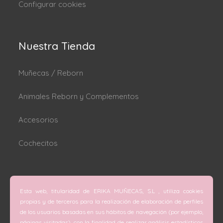
Configurar cookies
Nuestra Tienda
Muñecas / Reborn
Animales Reborn y Complementos
Accesorios
Cochecitos
Dónde estamos
Esta web, titularidad de ERIKA MUÑECAS, S.L , utiliza cookies
C/ San Vicente Mártir nº 74 (Valencia).
propias y de terceros para la realización de elaboración de perfiles
de los usuarios basadas en sus hábitos de navegación (por ejemplo,
C/ Doctor Melis nº 6 (Grao de Gandía).
páginas visitadas), con la finalidad de realizar análisis estadísticos