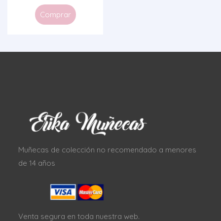
Comprar
Muñecas de colección no recomendado a menores
de 14 años
Venta segura en toda nuestra web.