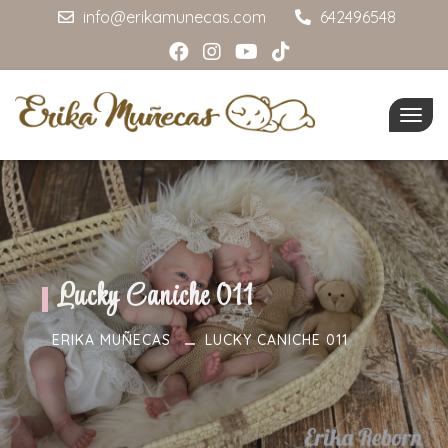
info@erikamunecas.com
642496548
Togg
navig
Lucky Caniche 011
ERIKA MUÑECAS
LUCKY CANICHE 011