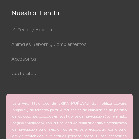
Nuestra Tienda
Muñecas / Reborn
Animales Reborn y Complementos
Accesorios
Cochecitos
Dónde estamos
Esta web, titularidad de ERIKA MUÑECAS, S.L , utiliza cookies
C/ San Vicente Mártir nº 74 (Valencia).
propias y de terceros para la realización de elaboración de perfiles
de los usuarios basadas en sus hábitos de navegación (por ejemplo,
C/ Doctor Melis nº 6 (Grao de Gandía).
páginas visitadas), con la finalidad de realizar análisis estadísticos
de navegación para mejorar los servicios ofrecidos, así como para
Teléfono
enviar contenidos publicitarios personalizados. Puede aceptarlas