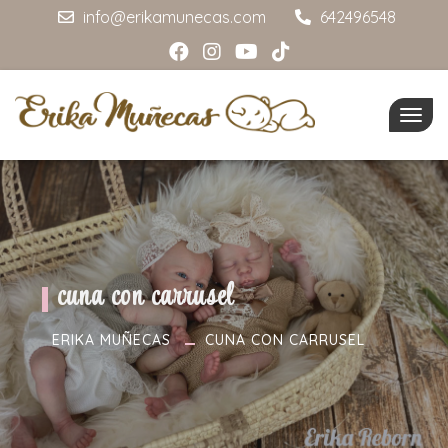
info@erikamunecas.com
642496548
Togg
navig
cuna con carrusel
ERIKA MUÑECAS
CUNA CON CARRUSEL