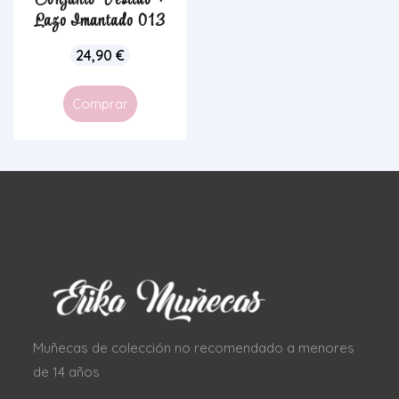
Conjunto Vestido +
Lazo Imantado 013
24,90
€
Comprar
Muñecas de colección no recomendado a menores
de 14 años