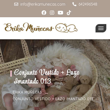
info@erikamunecas.com
642496548
Togg
navig
Conjunto Vestido + Lazo
Imantado 013
ERIKA MUÑECAS
CONJUNTO VESTIDO + LAZO IMANTADO 013