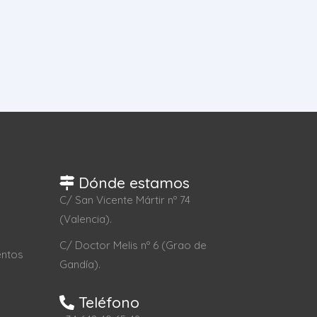
Dónde estamos
C/ San Vicente Mártir nº 74
(Valencia).
C/ Doctor Melis nº 6 (Grao de
entos
Gandía).
Teléfono