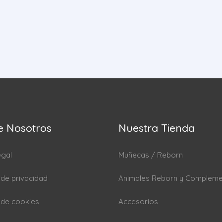
e Nosotros
Nuestra Tienda
egal
Muñecas / Reborn
a de privacidad
Animales Reborn y Complem
a de cookies
Accesorios