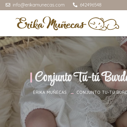
info@erikamunecas.com
642496548
Conjunto Tu-tú Burd
ERIKA MUÑECAS
CONJUNTO TU-TÚ BUR