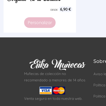
6,90
€
DESDE
Personalizar
Sobr
Muñecas de colección no
Aviso l
recomendado a menores de 14 años
Polític
Politic
Venta segura en toda nuestra web.