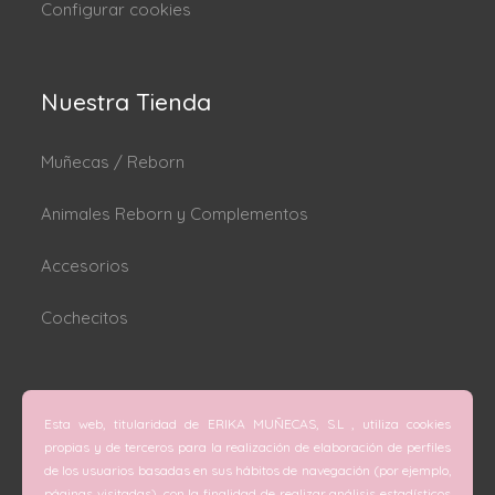
Configurar cookies
Nuestra Tienda
Muñecas / Reborn
Animales Reborn y Complementos
Accesorios
Cochecitos
Dónde estamos
Esta web, titularidad de ERIKA MUÑECAS, S.L , utiliza cookies
C/ San Vicente Mártir nº 74 (Valencia).
propias y de terceros para la realización de elaboración de perfiles
de los usuarios basadas en sus hábitos de navegación (por ejemplo,
C/ Doctor Melis nº 6 (Grao de Gandía).
páginas visitadas), con la finalidad de realizar análisis estadísticos