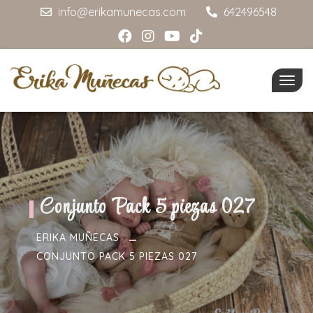
info@erikamunecas.com
642496548
Togg
navig
Conjunto Pack 5 piezas 027
ERIKA MUÑECAS
CONJUNTO PACK 5 PIEZAS 027