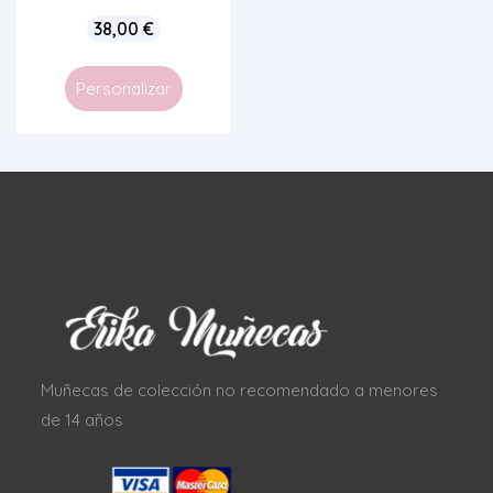
38,00
€
Personalizar
Muñecas de colección no recomendado a menores
de 14 años