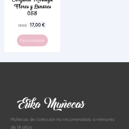
Conjunto Mostaza
Flores y Lunares
058
17,00
€
DESDE
Personalizar
Muñecas de colección no recomendado a menores
de 14 años