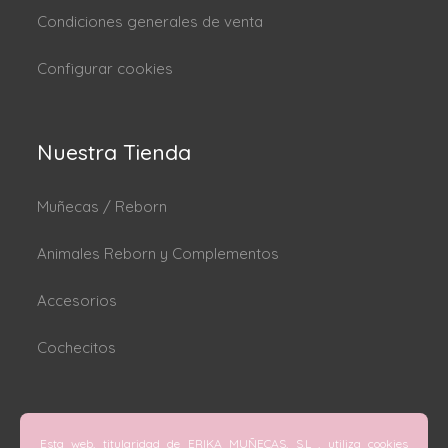
Condiciones generales de venta
Configurar cookies
Nuestra Tienda
Muñecas / Reborn
Animales Reborn y Complementos
Accesorios
Cochecitos
Dónde estamos
Esta web, titularidad de ERIKA MUÑECAS, S.L , utiliza cookies