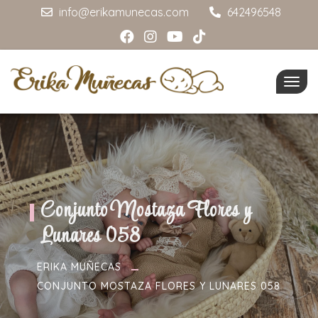
info@erikamunecas.com
642496548
Togg
navig
Conjunto Mostaza Flores y
Lunares 058
ERIKA MUÑECAS
CONJUNTO MOSTAZA FLORES Y LUNARES 058