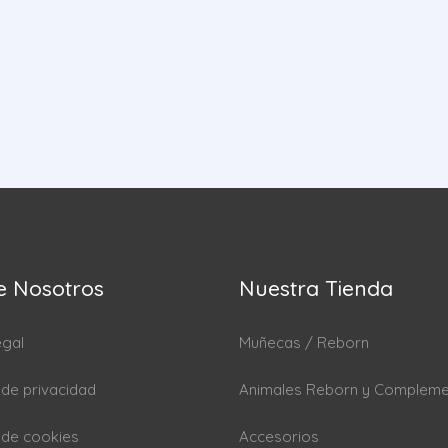
e Nosotros
Nuestra Tienda
egal
Muñecas / Reborn
a de privacidad
Animales Reborn y Complem
a de cookies
Accesorios