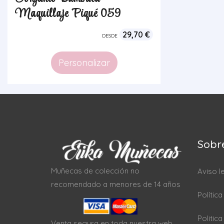
Maquillaje Piqué 059
29,70
€
DESDE
Personalizar
Sobr
Muñecas de colección no
Aviso l
recomendado a menores de 14 años
Polític
Politic
Venta segura en toda nuestra web.