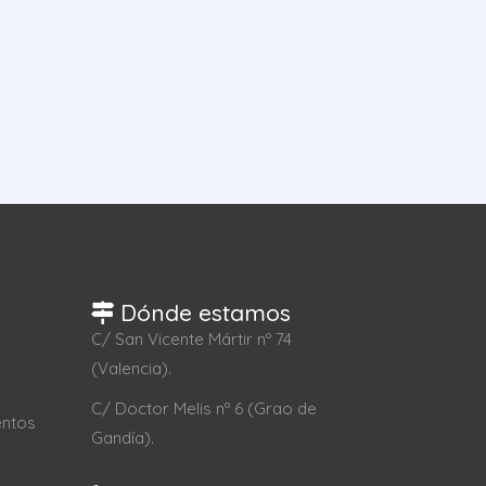
Dónde estamos
C/ San Vicente Mártir nº 74
(Valencia).
C/ Doctor Melis nº 6 (Grao de
entos
Gandía).