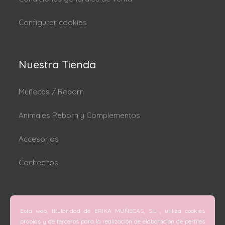
Configurar cookies
Nuestra Tienda
Muñecas / Reborn
Animales Reborn y Complementos
Accesorios
Cochecitos
Dónde estamos
Esta web, titularidad de ERIKA MUÑECAS, S.L , utiliza cookies
C/ San Vicente Mártir nº 74 (Valencia).
propias y de terceros para la realización de elaboración de perfiles