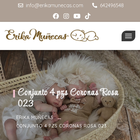
info@erikamunecas.com
642496548
Togg
navig
Conjunto 4 pzs Coronas Rosa
023
ERIKA MUÑECAS
CONJUNTO 4 PZS CORONAS ROSA 023