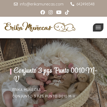
info@erikamunecas.com
642496548
Togg
navig
Conjunto 3 pzs Punto 0010 M-
V
ERIKA MUÑECAS
CONJUNTO 3 PZS PUNTO 0010 M-V