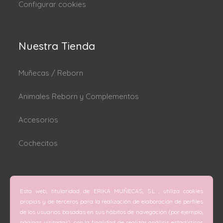
Configurar cookies
Nuestra Tienda
Muñecas / Reborn
Animales Reborn y Complementos
Accesorios
Cochecitos
Dónde estamos
Esta web, titularidad de ERIKA MUÑECAS, S.L , utiliza cookies
C/ San Vicente Mártir nº 74 (Valencia).
propias y de terceros para la realización de elaboración de perfiles
de los usuarios basadas en sus hábitos de navegación (por ejemplo,
C/ Doctor Melis nº 6 (Grao de Gandía).
páginas visitadas), con la finalidad de realizar análisis estadísticos