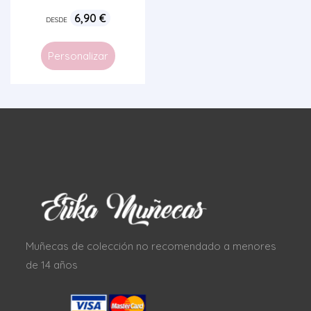
6,90
€
DESDE
Personalizar
Muñecas de colección no recomendado a menores
de 14 años