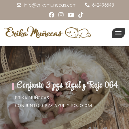
info@erikamunecas.com
642496548
Togg
navig
Conjunto 3 pzs Azul y Rojo 064
ERIKA MUÑECAS
CONJUNTO 3 PZS AZUL Y ROJO 064