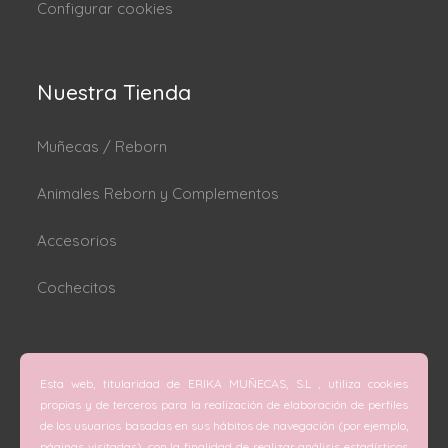
Configurar cookies
Nuestra Tienda
Muñecas / Reborn
Animales Reborn y Complementos
Accesorios
Cochecitos
Dónde estamos
Esta web, titularidad de ERIKA MUÑECAS, S.L , utiliza cookies
C/ San Vicente Mártir nº 74 (Valencia).
propias y de terceros para la realización de elaboración de perfiles
de los usuarios basadas en sus hábitos de navegación (por ejemplo,
C/ Doctor Melis nº 6 (Grao de Gandía).
páginas visitadas), con la finalidad de realizar análisis estadísticos