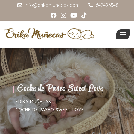
info@erikamunecas.com
642496548
Togg
navig
Coche de Paseo Sweet Love
ERIKA MUÑECAS
COCHE DE PASEO SWEET LOVE