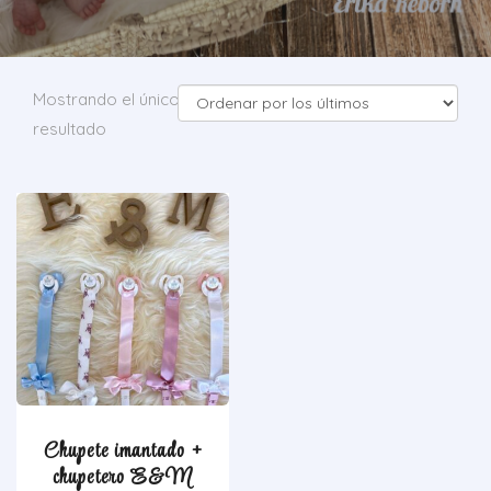
Mostrando el único
resultado
Chupete imantado +
chupetero E&M