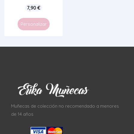
7,90
€
Personalizar
Muñecas de colección no recomendado a menores
de 14 años