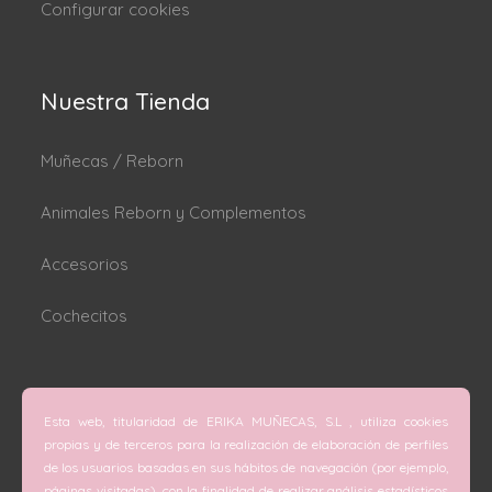
Configurar cookies
Nuestra Tienda
Muñecas / Reborn
Animales Reborn y Complementos
Accesorios
Cochecitos
Dónde estamos
Esta web, titularidad de ERIKA MUÑECAS, S.L , utiliza cookies
C/ San Vicente Mártir nº 74 (Valencia).
propias y de terceros para la realización de elaboración de perfiles
de los usuarios basadas en sus hábitos de navegación (por ejemplo,
C/ Doctor Melis nº 6 (Grao de Gandía).
páginas visitadas), con la finalidad de realizar análisis estadísticos