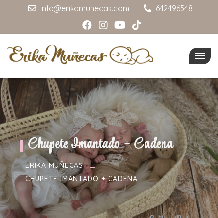
info@erikamunecas.com
642496548
Togg
navig
Chupete Imantado + Cadena
ERIKA MUÑECAS
CHUPETE IMANTADO + CADENA