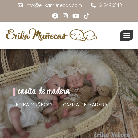
info@erikamunecas.com
642496548
Togg
navig
casita de madera
ERIKA MUÑECAS
CASITA DE MADERA