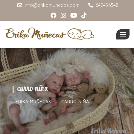
info@erikamunecas.com
642496548
Togg
navig
carro niña
ERIKA MUÑECAS
CARRO NIÑA