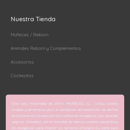
Nuestra Tienda
Muñecas / Reborn
Animales Reborn y Complementos
Accesorios
Cochecitos
Dónde estamos
Esta web, titularidad de ERIKA MUÑECAS, S.L , utiliza cookies
C/ San Vicente Mártir nº 74 (Valencia).
propias y de terceros para la realización de elaboración de perfiles
de los usuarios basadas en sus hábitos de navegación (por ejemplo,
C/ Doctor Melis nº 6 (Grao de Gandía).
páginas visitadas), con la finalidad de realizar análisis estadísticos
de navegación para mejorar los servicios ofrecidos, así como para