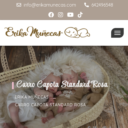
info@erikamunecas.com
642496548
Togg
navig
Carro Capota Standard Rosa
ERIKA MUÑECAS
CARRO CAPOTA STANDARD ROSA