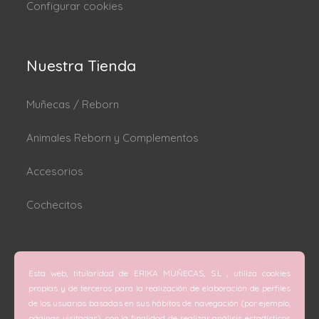
Configurar cookies
Nuestra Tienda
Muñecas / Reborn
Animales Reborn y Complementos
Accesorios
Cochecitos
Dónde estamos
Esta web, titularidad de ERIKA MUÑECAS, S.L , utiliza cookies
C/ San Vicente Mártir nº 74 (Valencia).
propias y de terceros para la realización de elaboración de perfiles
de los usuarios basadas en sus hábitos de navegación (por ejemplo,
C/ Doctor Melis nº 6 (Grao de Gandía).
páginas visitadas), con la finalidad de realizar análisis estadísticos