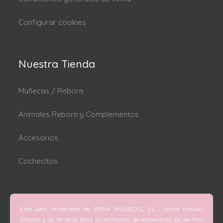
Configurar cookies
Nuestra Tienda
Muñecas / Reborn
Animales Reborn y Complementos
Accesorios
Cochecitos
Dónde estamos
Esta web, titularidad de ERIKA MUÑECAS, S.L , utiliza cookies
C/ San Vicente Mártir nº 74 (Valencia).
propias y de terceros para la realización de elaboración de perfiles