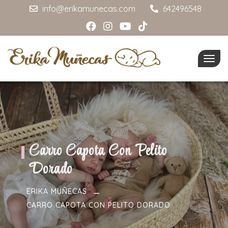
info@erikamunecas.com
642496548
Togg
navig
Carro Capota Con Pelito
Dorado
ERIKA MUÑECAS
CARRO CAPOTA CON PELITO DORADO