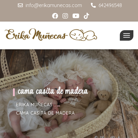
info@erikamunecas.com
642496548
Togg
navig
cama casita de madera
ERIKA MUÑECAS
CAMA CASITA DE MADERA