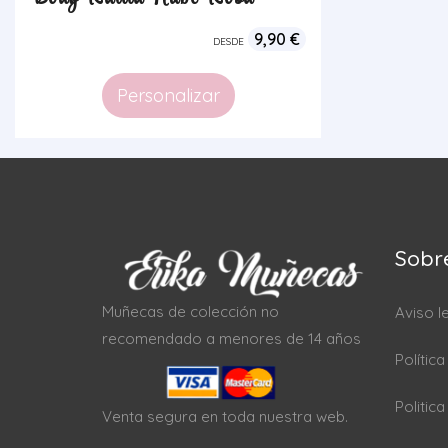
9,90
€
DESDE
Personalizar
Sobr
Muñecas de colección no
Aviso l
recomendado a menores de 14 años
Polític
Politic
Venta segura en toda nuestra web.