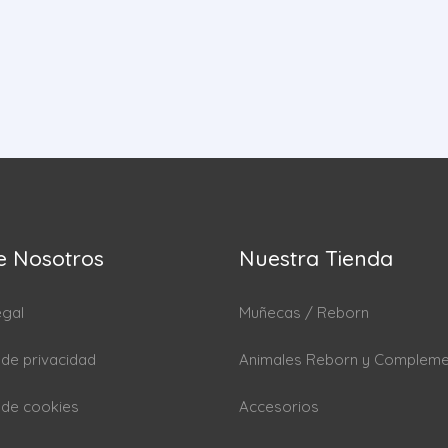
e Nosotros
Nuestra Tienda
egal
Muñecas / Reborn
a de privacidad
Animales Reborn y Complem
a de cookies
Accesorios