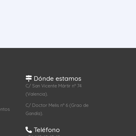
Dónde estamos
C/ San Vicente Mártir nº 74
(Valencia).
C/ Doctor Melis nº 6 (Grao de
entos
Gandía).
Teléfono