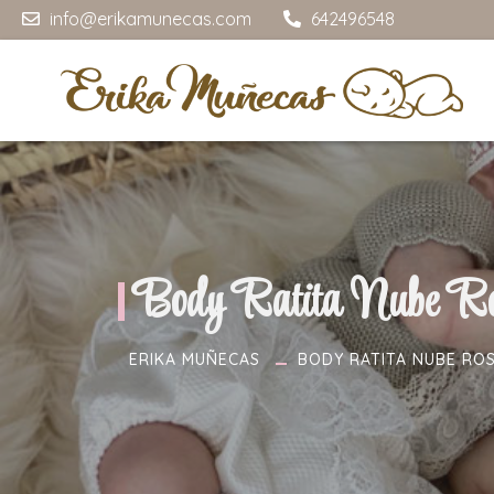
info@erikamunecas.com
642496548
Body Ratita Nube R
ERIKA MUÑECAS
BODY RATITA NUBE RO