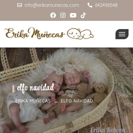
info@erikamunecas.com
642496548
Togg
navig
elfo navidad
ERIKA MUÑECAS
ELFO NAVIDAD