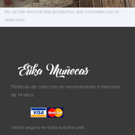
No se han encontrado productos que coincidan con tu
selección.
Muñecas de colección no recomendado a menores
de 14 años
Venta segura en toda nuestra web.